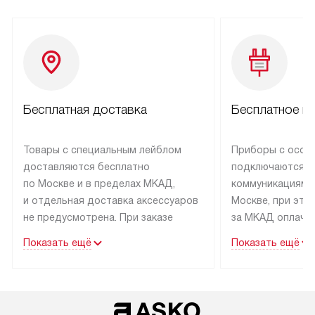
Бесплатная доставка
Бесплатное п
Товары с специальным лейблом
Приборы с особ
доставляются бесплатно
подключаются к
по Москве и в пределах МКАД,
коммуникациям 
и отдельная доставка аксессуаров
Москве, при это
не предусмотрена. При заказе
за МКАД оплачив
бытовой техники от Asko,
Специалисты сер
Показать ещё
Показать ещё
рекомендуем обсудить
партнера заним
с менеджером удобное время
подключением б
доставки и способ оплаты. Товары
Asko. Установка
со статусом «В наличии» могут
техники осущест