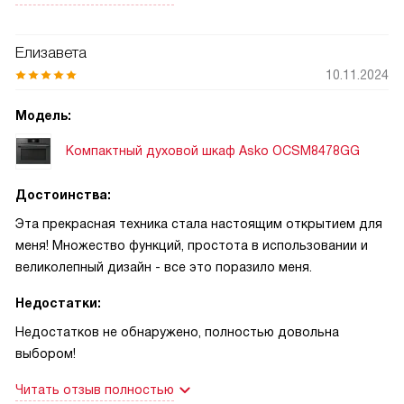
превзошел ожидания — мясо получилось нежным и
сочным. Управление простое и интуитивно понятное,
сенсорные элементы реагируют быстро. Отдельно хочу
Елизавета
отметить, что духовка легко очищается благодаря
10.11.2024
гидролитической системе. Это значительно экономит
время и силы после готовки. Порадовало и то, что
Модель:
уровень шума минимальный, что важно для меня, так как
Компактный духовой шкаф Asko OCSM8478GG
кухня совмещена с гостиной.
Достоинства:
Эта прекрасная техника стала настоящим открытием для
меня! Множество функций, простота в использовании и
великолепный дизайн - все это поразило меня.
Недостатки:
Недостатков не обнаружено, полностью довольна
выбором!
Читать отзыв полностью