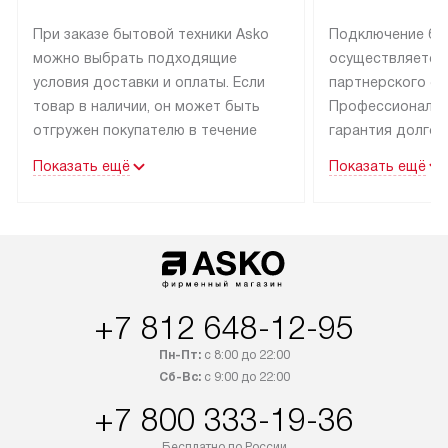
При заказе бытовой техники Asko
Подключение бы
можно выбрать подходящие
осуществляется
условия доставки и оплаты. Если
партнерского се
товар в наличии, он может быть
Профессиональн
отгружен покупателю в течение
гарантия долгой
трех дней.
эксплуатации тех
Показать ещё
Показать ещё
Техника со специальным лейблом
В Москве и Санк
доставляется бесплатно
техника со спец
по Москве. Выезд за МКАД
подключается б
оплачивается дополнительно.
мастера за МКА
Возможна доставка товаров
за дополнительн
по России.
+7 812 648-12-95
Пн-Пт:
с 8:00 до 22:00
Сб-Вс:
с 9:00 до 22:00
+7 800 333-19-36
Бесплатно по России