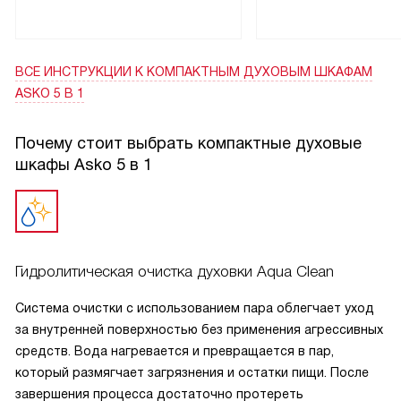
Очень порадовало наличие функции поддержания
температуры приготовленных блюд. Это очень удобно,
когда гости опаздывают, а еда остается горячей и
ВСЕ ИНСТРУКЦИИ
К КОМПАКТНЫМ ДУХОВЫМ ШКАФАМ
вкусной.
ASKO 5 В 1
Итак, эта техника - это то, что нужно каждому, кто любит
готовить и ценит свое время. Я безусловно рекомендую
Почему стоит выбрать компактные духовые
ее всем!
шкафы Asko 5 в 1
Гидролитическая очистка духовки Aqua Clean
Система очистки с использованием пара облегчает уход
за внутренней поверхностью без применения агрессивных
средств. Вода нагревается и превращается в пар,
который размягчает загрязнения и остатки пищи. После
завершения процесса достаточно протереть