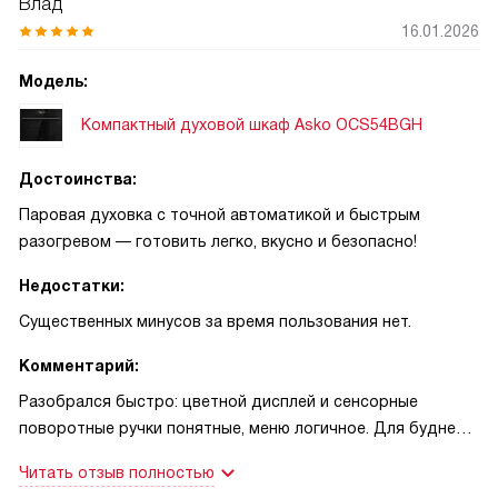
Влад
лососем: текстура нежная и равномерная, без домыслов.
16.01.2026
Уход не напрягает: гидролитическая очистка Aqua Clean
экономит время, после готовки оставалось минимум
Модель:
следов. Кухня стала проще, я готовлю чаще и увереннее.
Компактный духовой шкаф Asko OCS54BGH
Достоинства:
Паровая духовка с точной автоматикой и быстрым
разогревом — готовить легко, вкусно и безопасно!
Недостатки:
Существенных минусов за время пользования нет.
Комментарий:
Разобрался быстро: цветной дисплей и сенсорные
поворотные ручки понятные, меню логичное. Для будней
выручает разогрев с паром — пицца снова как свежая.
Читать отзыв полностью
Овощи делаю на среднем паре, получаются сочные и не