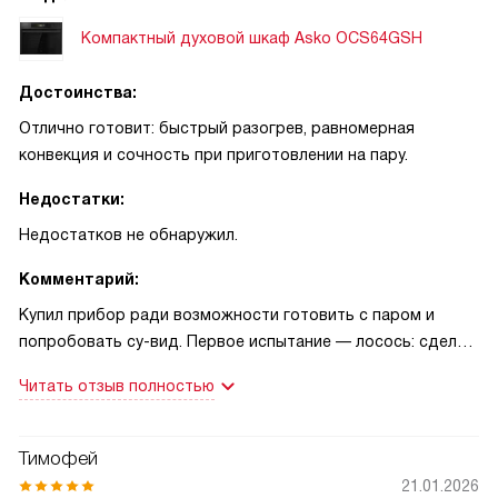
Компактный духовой шкаф Asko OCS64GSH
Достоинства:
Отлично готовит: быстрый разогрев, равномерная
конвекция и сочность при приготовлении на пару.
Недостатки:
Недостатков не обнаружил.
Комментарий:
Купил прибор ради возможности готовить с паром и
попробовать су-вид. Первое испытание — лосось: сделал
су-вид, затем краткий нагрев грилем для корочки. Рыба
Читать отзыв полностью
получилась ровно такой, какой я её люблю — нежной
внутри и с красивой корочкой, семья была в восторге!
Первый эмоциональный опыт дал понять, что точность
Тимофей
температуры действительно работает, и рецепты стали
21.01.2026