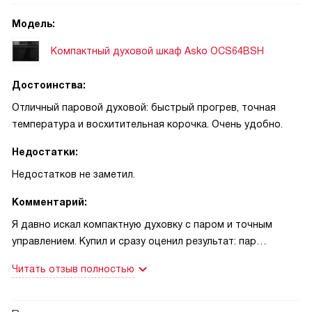
повторяться с тем же результатом. После нескольких
приготовлений очистка Aqua Clean здорово выручила: пар
Модель:
размягчил загрязнения, протёр полотенцем — всё чисто
Компактный духовой шкаф Asko OCS64BSH
без химии. Понравился удобный цветной дисплей и
сенсорные поворотные ручки — управление интуитивное.
Достоинства:
В целом прибор изменил подход к готовке:
экспериментировать стало проще, блюда получаются
Отличный паровой духовой: быстрый прогрев, точная
стабильными, а уборка не напрягает.
температура и восхитительная корочка. Очень удобно.
Недостатки:
Недостатков не заметил.
Комментарий:
Я давно искал компактную духовку с паром и точным
управлением. Купил и сразу оценил результат: пар
действительно держит сочность внутри и придаёт
Читать отзыв полностью
хрустящую корочку снаружи. Однажды готовил курицу —
режим с паром и вентилятором сделал её ровно такой,
как люблю, гости просили добавки! Пробовал су-вид с