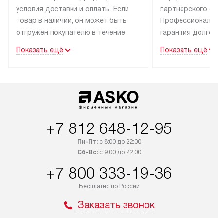
условия доставки и оплаты. Если
партнерского се
товар в наличии, он может быть
Профессиональн
отгружен покупателю в течение
гарантия долгой
трех дней.
эксплуатации тех
Показать ещё
Показать ещё
Техника со специальным лейблом
В Москве и Санк
доставляется бесплатно
техника со спец
по Москве. Выезд за МКАД
подключается б
оплачивается дополнительно.
мастера за МКА
Возможна доставка товаров
за дополнительн
по России.
+7 812 648-12-95
Пн-Пт:
с 8:00 до 22:00
Сб-Вс:
с 9:00 до 22:00
+7 800 333-19-36
Бесплатно по России
Заказать звонок