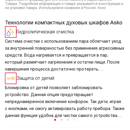
Товара. Подробная информация о товаре указывается в инструкции и
на упаковке товара. Используемое название в России: Аско
Технологии компактных духовых шкафов Asko
Гидролитическая очистка
Система очистки с использованием пара облегчает уход
за внутренней поверхностью без применения агрессивных
средств. Вода нагревается и превращается в пар,
который размягчает загрязнения и остатки пищи. После
завершения процесса достаточно протереть
поверхность мягкой тканью. Такой способ позволяет
Защита от детей
поддерживать чистоту с минимальными усилиями
Блокировка от детей позволяет заблокировать
и сохраняет аккуратный внешний вид камеры
устройство. Данная опция предотвращает
на протяжении длительного времени.
непреднамеренное включение конфорок. Так дети, играя
с кнопками, не смогу активировать работу прибора. Также
данная функция удобна для чистки самого устройства.
Включается и выключается блокировка при помощи
специальной кнопки.