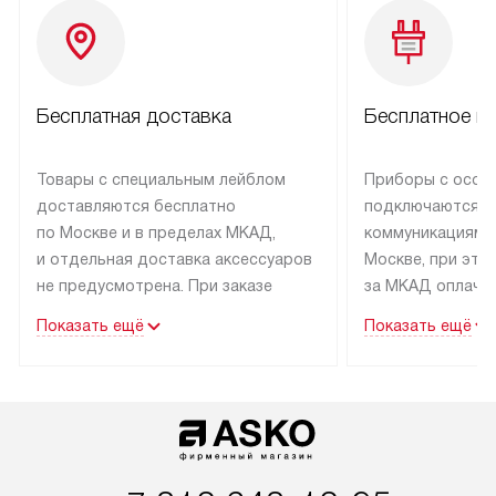
Бесплатная доставка
Бесплатное п
Товары с специальным лейблом
Приборы с особ
доставляются бесплатно
подключаются к
по Москве и в пределах МКАД,
коммуникациям 
и отдельная доставка аксессуаров
Москве, при это
не предусмотрена. При заказе
за МКАД оплачив
бытовой техники от Asko,
Специалисты сер
Показать ещё
Показать ещё
рекомендуем обсудить
партнера заним
с менеджером удобное время
подключением б
доставки и способ оплаты. Товары
Asko. Установка
со статусом «В наличии» могут
техники осущест
быть отправлены покупателю
за отдельную пла
в течение трех дней. Если вам
и дополнительны