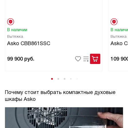
всем для покупки. Берите, не бойтесь и наслаждайтесь
его работой.
В наличии
В налич
Вытяжка
Вытяжка
Asko CBB861SSC
Asko 
99 900
руб.
109 90
Почему стоит выбрать компактные духовые
шкафы Asko