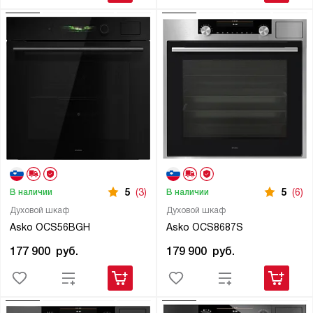
5
(3)
5
(6)
В наличии
В наличии
Духовой шкаф
Духовой шкаф
Asko OCS56BGH
Asko OCS8687S
177 900
руб.
179 900
руб.