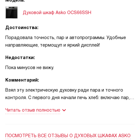
Модель:
Духовой шкаф Asko OCS66SSH
Достоинства:
Порадовала точность, пар и автопрограммы. Удобные
направляющие, термощуп и яркий дисплей!
Недостатки:
Пока минусов не вижу.
Комментарий:
Взял эту электрическую духовку ради пара и точного
контроля. С первого дня начали печь хлеб: включаю пар, и
корочка получается румяная, мякиш нежный! Рыбу делаю в
Читать отзыв полностью
встроенной пароварке — выходит сочной без лишних
усилий. На выходных опробовал систему точного
контроля температуры с термощупом: курица пропеклась
до градуса, без пересушивания. Удобно, что есть
ПОСМОТРЕТЬ ВСЕ ОТЗЫВЫ
О ДУХОВЫХ ШКАФАХ ASKO