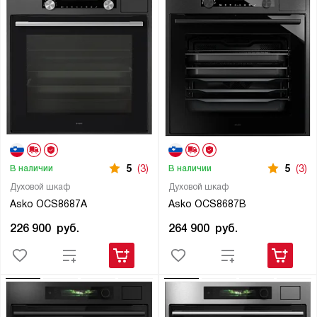
5
(3)
5
(3)
В наличии
В наличии
Духовой шкаф
Духовой шкаф
Asko OCS8687A
Asko OCS8687B
226 900
руб.
264 900
руб.