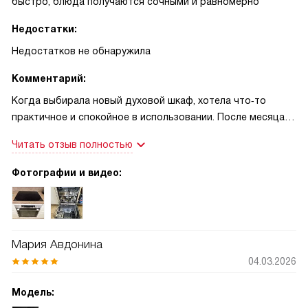
быстро, блюда получаются сочными и равномерно
Недостатки:
Недостатков не обнаружила
Комментарий:
Когда выбирала новый духовой шкаф, хотела что‑то
практичное и спокойное в использовании. После месяца
совместной готовки я чувствую, что сделала отличный
Читать отзыв полностью
выбор! Первый раз испекла хлеб с паром — корка
получилась хрустящей, а внутри мягкая и ароматная. Еще
Фотографии и видео:
попробовала режим су-вид: рыба стала нежной и сочной,
как в ресторане, и я была в восторге! Уборка теперь не
такая страшная: гидролитическая очистка реально
экономит время, а пиролитическая эмаль помогает
Мария Авдонина
справляться с пригоревшими пятнами без долгих усилий.
04.03.2026
Когда приходят гости и кухня наполнена запахами,
телескопические направляющие с плавным ходом очень
Модель:
выручают — спокойно вытаскиваю противни, ничего не