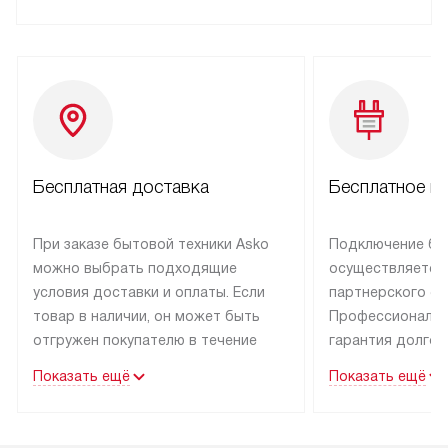
Бесплатная доставка
Бесплатное п
При заказе бытовой техники Asko
Подключение бы
можно выбрать подходящие
осуществляется
условия доставки и оплаты. Если
партнерского се
товар в наличии, он может быть
Профессиональн
отгружен покупателю в течение
гарантия долгой
трех дней.
эксплуатации тех
Показать ещё
Показать ещё
Техника со специальным лейблом
В Москве и Санк
доставляется бесплатно
техника со спец