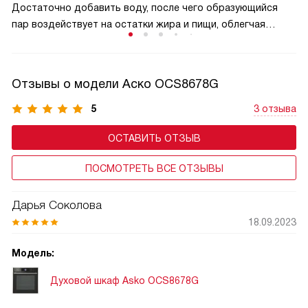
Достаточно добавить воду, после чего образующийся
пар воздействует на остатки жира и пищи, облегчая
их удаление. Такой способ делает уход быстрым
и удобным, снижает затраты времени и усилий, а также
помогает поддерживать чистоту и аккуратный внешний
Отзывы о модели Аско OCS8678G
вид внутреннего пространства на протяжении
длительного срока эксплуатации.
5
3 отзыва
ОСТАВИТЬ ОТЗЫВ
ПОСМОТРЕТЬ ВСЕ ОТЗЫВЫ
Дарья Соколова
18.09.2023
Модель:
Духовой шкаф Asko OCS8678G