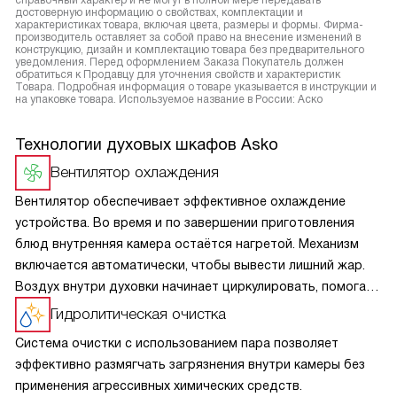
справочный характер и не могут в полной мере передавать
достоверную информацию о свойствах, комплектации и
характеристиках товара, включая цвета, размеры и формы. Фирма-
производитель оставляет за собой право на внесение изменений в
конструкцию, дизайн и комплектацию товара без предварительного
уведомления. Перед оформлением Заказа Покупатель должен
обратиться к Продавцу для уточнения свойств и характеристик
Товара. Подробная информация о товаре указывается в инструкции и
на упаковке товара. Используемое название в России: Аско
Технологии духовых шкафов Asko
Вентилятор охлаждения
Вентилятор обеспечивает эффективное охлаждение
устройства. Во время и по завершении приготовления
блюд внутренняя камера остаётся нагретой. Механизм
включается автоматически, чтобы вывести лишний жар.
Воздух внутри духовки начинает циркулировать, помогая
снизить температуру или предотвратить перегревание
Гидролитическая очистка
системы. Прикасаться к дверце станет достаточно
Система очистки с использованием пара позволяет
безопасно, а мебель рядом не повредится.
эффективно размягчать загрязнения внутри камеры без
применения агрессивных химических средств.