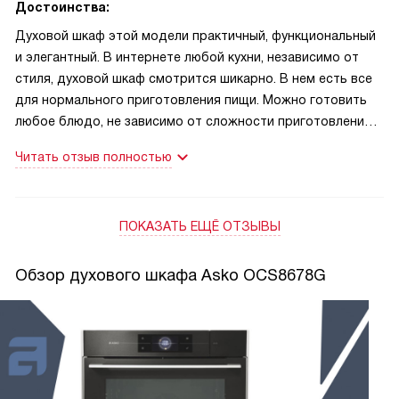
Достоинства:
Духовой шкаф этой модели практичный, функциональный
и элегантный. В интернете любой кухни, независимо от
стиля, духовой шкаф смотрится шикарно. В нем есть все
для нормального приготовления пищи. Можно готовить
любое блюдо, не зависимо от сложности приготовления.
В камере распространяется жар по всему объему. Кстати,
Читать отзыв полностью
камера объемная, можно готовить сразу на нескольких
уровнях. Количество настроек оптимально, если
правильно выставить режим - всё приготовится, как надо!
ПОКАЗАТЬ ЕЩЁ ОТЗЫВЫ
Очень нравится, что есть таймер с отключением.
Качество сборки, материалов из которых он изготовлен
на очень высоком уровне. Духовка безопасна для детей,
Обзор духового шкафа Asko OCS8678G
так как имеет защиту и в дверке 4-х слойное стекло,
которое сильно не нагревается. Дверца духовки
открывается вниз, имеет доводчик, поэтому открытие
плавное, а закрытие без хлопков. Все функции и режимы
перечислять не буду, их много и они все описаны в