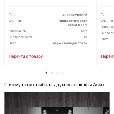
Тип:
электрический
Тип:
Очистка:
гидролитическая
Очистка:
(aqua clean)
Ширина,
Ширина, см:
59.7
Число р
Число режимов:
11
Цвет:
Цвет:
нержавеющая сталь
Перейти к товару
Перейт
Почему стоит выбрать духовые шкафы Asko