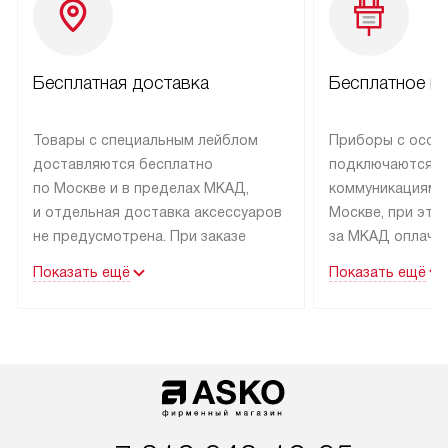
Бесплатная доставка
Бесплатное п
Товары с специальным лейблом
Приборы с особ
доставляются бесплатно
подключаются к
по Москве и в пределах МКАД,
коммуникациям 
и отдельная доставка аксессуаров
Москве, при это
не предусмотрена. При заказе
за МКАД оплачив
бытовой техники от Asko,
Специалисты сер
Показать ещё
Показать ещё
рекомендуем обсудить
партнера заним
с менеджером удобное время
подключением б
доставки и способ оплаты. Товары
Asko. Установка
со статусом «В наличии» могут
техники осущест
быть отправлены покупателю
за отдельную пла
в течение трех дней. Если вам
и дополнительны
интересен товар «Под заказ»,
по монтажу опла