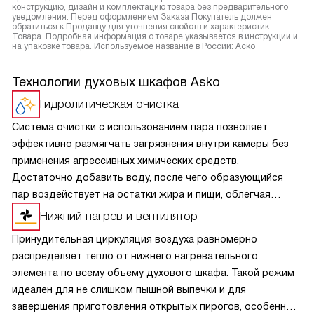
конструкцию, дизайн и комплектацию товара без предварительного
уведомления. Перед оформлением Заказа Покупатель должен
обратиться к Продавцу для уточнения свойств и характеристик
Товара. Подробная информация о товаре указывается в инструкции и
на упаковке товара. Используемое название в России: Аско
Технологии духовых шкафов Asko
Гидролитическая очистка
Система очистки с использованием пара позволяет
эффективно размягчать загрязнения внутри камеры без
применения агрессивных химических средств.
Достаточно добавить воду, после чего образующийся
пар воздействует на остатки жира и пищи, облегчая
их удаление. Такой способ делает уход быстрым
Нижний нагрев и вентилятор
и удобным, снижает затраты времени и усилий, а также
Принудительная циркуляция воздуха равномерно
помогает поддерживать чистоту и аккуратный внешний
распределяет тепло от нижнего нагревательного
вид внутреннего пространства на протяжении
элемента по всему объему духового шкафа. Такой режим
длительного срока эксплуатации.
идеален для не слишком пышной выпечки и для
завершения приготовления открытых пирогов, особенно