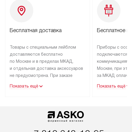
Бесплатная доставка
Бесплатное п
Товары с специальным лейблом
Приборы с особ
доставляются бесплатно
подключаются к
по Москве и в пределах МКАД,
коммуникациям 
и отдельная доставка аксессуаров
Москве, при это
не предусмотрена. При заказе
за МКАД оплачив
бытовой техники от Asko,
Специалисты сер
Показать ещё
Показать ещё
рекомендуем обсудить
партнера заним
с менеджером удобное время
подключением б
доставки и способ оплаты. Товары
Asko. Установка
со статусом «В наличии» могут
техники осущест
быть отправлены покупателю
за отдельную пла
в течение трех дней. Если вам
и дополнительны