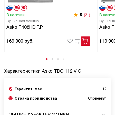
В наличии
5
(21)
В налич
Сушильная машина
Сушильн
Asko T408HD.T.P
Asko 
169 900
руб.
119 90
Характеристики
Asko TDC 112 V G
Гарантия, мес
12
Страна производства
Словения*
ОБЩИЕ ХАРАКТЕРИСТИКИ