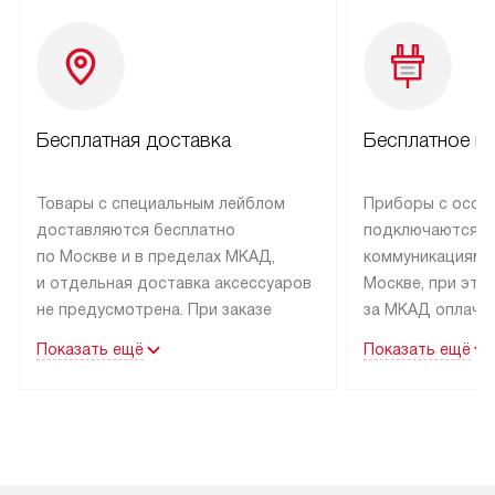
Бесплатная доставка
Бесплатное п
Товары с специальным лейблом
Приборы с особ
доставляются бесплатно
подключаются к
по Москве и в пределах МКАД,
коммуникациям 
и отдельная доставка аксессуаров
Москве, при это
не предусмотрена. При заказе
за МКАД оплачив
бытовой техники от Asko,
Специалисты сер
Показать ещё
Показать ещё
рекомендуем обсудить
партнера заним
с менеджером удобное время
подключением б
доставки и способ оплаты. Товары
Asko. Установка
со статусом «В наличии» могут
техники осущест
быть отправлены покупателю
за отдельную пла