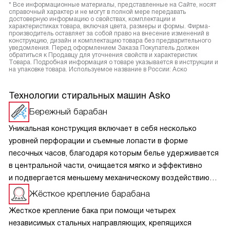
* Все информационные материалы, представленные на Сайте, носят
справочный характер и не могут в полной мере передавать
достоверную информацию о свойствах, комплектации и
характеристиках товара, включая цвета, размеры и формы. Фирма-
производитель оставляет за собой право на внесение изменений в
конструкцию, дизайн и комплектацию товара без предварительного
уведомления. Перед оформлением Заказа Покупатель должен
обратиться к Продавцу для уточнения свойств и характеристик
Товара. Подробная информация о товаре указывается в инструкции и
на упаковке товара. Используемое название в России: Аско
Технологии стиральных машин Asko
Бережный барабан
Уникальная конструкция включает в себя несколько
уровней перфорации и съемные лопасти в форме
песочных часов, благодаря которым белье удерживается
в центральной части, очищается мягко и эффективно
и подвергается меньшему механическому воздействию
при высоком качестве стирки. Так же это обеспечивает
Жёсткое крепление барабана
равновесие и устойчивость даже на высокой скорости
Жесткое крепление бака при помощи четырех
отжима.
независимых стальных направляющих, крепящихся