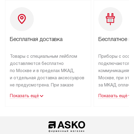
Бесплатная доставка
Бесплатное п
Товары с специальным лейблом
Приборы с особ
доставляются бесплатно
подключаются к
по Москве и в пределах МКАД,
коммуникациям 
и отдельная доставка аксессуаров
Москве, при это
не предусмотрена. При заказе
за МКАД оплачив
бытовой техники от Asko,
Специалисты сер
Показать ещё
Показать ещё
рекомендуем обсудить
партнера заним
с менеджером удобное время
подключением б
доставки и способ оплаты. Товары
Asko. Установка
со статусом «В наличии» могут
техники осущест
быть отправлены покупателю
за отдельную пла