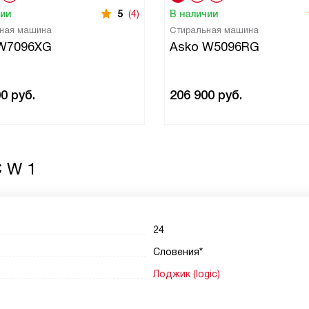
чии
5
(4)
В наличии
ная машина
Стиральная машина
W7096XG
Asko W5096RG
00
руб.
206 900
руб.
C W 1
24
Словения*
Лоджик (logic)