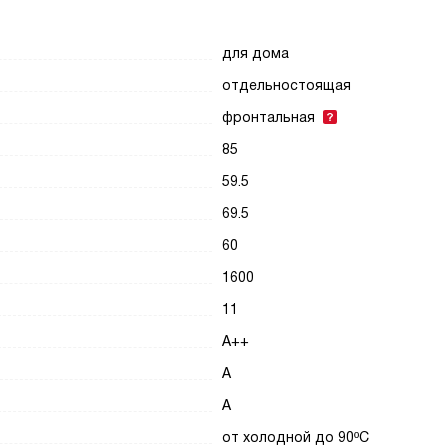
для дома
отдельностоящая
фронтальная
85
59.5
69.5
60
1600
11
A++
A
A
от холодной до 90ºC