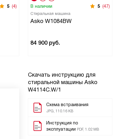
5
(4)
В наличии
5
(47)
В нали
Стиральная машина
Стирал
Asko W1084BW
Asko
84 900
руб.
262 9
Скачать инструкцию для
стиральной машины
Asko
W4114C.W/1
Схема встраивания
JPG, 110.16 KB
Инструкция по
эксплуатации
PDF, 1.02 MB