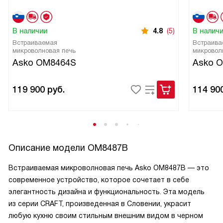
В наличии
4.8
(5)
В налич
Встраиваемая
Встраива
микроволновая печь
микровол
Asko OM8464S
Asko 
119 900
руб.
114 90
Описание модели
OM8487B
Встраиваемая микроволновая печь Asko OM8487B — это
современное устройство, которое сочетает в себе
элегантность дизайна и функциональность. Эта модель
из серии CRAFT, произведенная в Словении, украсит
любую кухню своим стильным внешним видом в черном