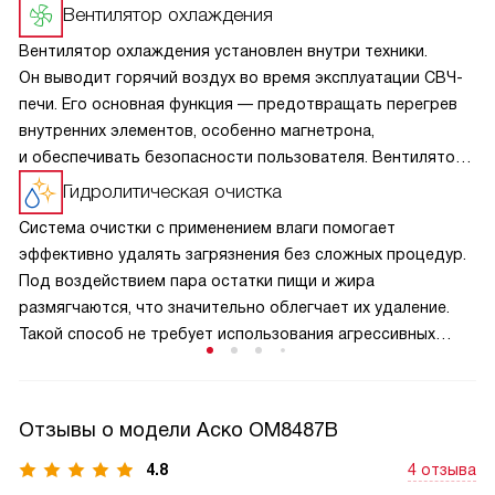
Вентилятор охлаждения
Вентилятор охлаждения установлен внутри техники.
Он выводит горячий воздух во время эксплуатации СВЧ-
печи. Его основная функция — предотвращать перегрев
внутренних элементов, особенно магнетрона,
и обеспечивать безопасности пользователя. Вентилятор
выводит жар таким образом, чтобы рядом стоящая
Гидролитическая очистка
мебель не повредилась. Поэтому важно соблюдать
Система очистки с применением влаги помогает
отступы от стен. Допустимое расстояние описано
эффективно удалять загрязнения без сложных процедур.
в инструкции.
Под воздействием пара остатки пищи и жира
размягчаются, что значительно облегчает их удаление.
Такой способ не требует использования агрессивных
средств и делает уход более простым. Регулярное
применение помогает поддерживать чистоту
и аккуратный внешний вид внутреннего пространства.
Отзывы о модели Аско OM8487B
4.8
4 отзыва