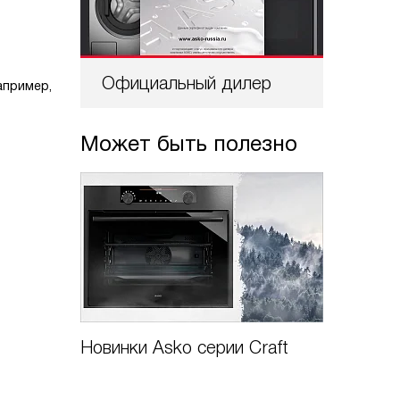
Официальный дилер
Проф
апример,
Может быть полезно
Новинки Asko серии Craft
Обзор 
посуды