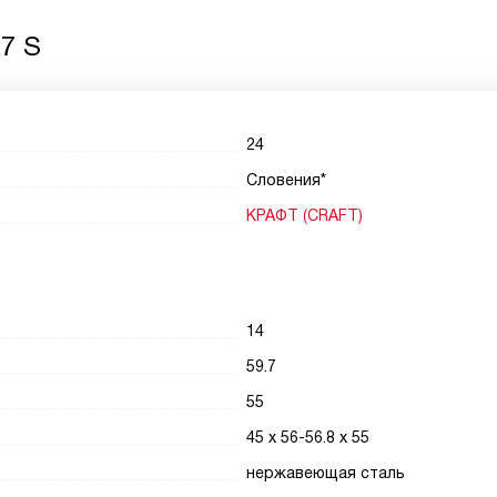
7 S
24
Словения*
КРАФТ (CRAFT)
14
59.7
55
45 х 56-56.8 х 55
нержавеющая сталь