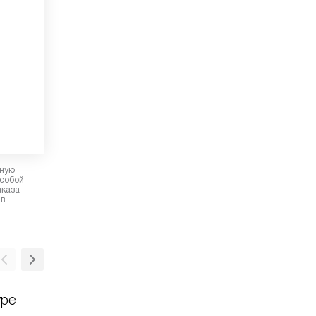
рную
 собой
аказа
 в
уре
Разогрев пищи