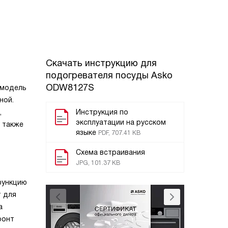
Скачать инструкцию для
подогревателя посуды
Asko
ODW8127S
 модель
ной.
,
Инструкция по
эксплуатации на русском
а также
языке
PDF, 707.41 KB
Схема встраивания
JPG, 101.37 KB
функцию
т для
а
ронт