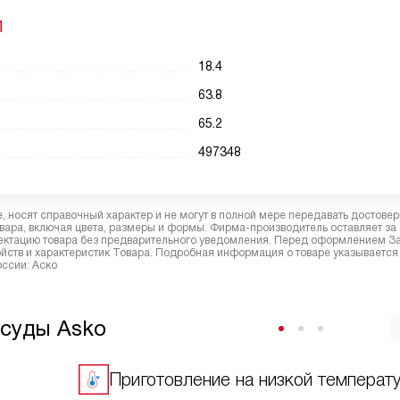
И
18.4
63.8
65.2
497348
 носят справочный характер и не могут в полной мере передавать достове
вара, включая цвета, размеры и формы. Фирма-производитель оставляет за
лектацию товара без предварительного уведомления. Перед оформлением З
йств и характеристик Товара. Подробная информация о товаре указывается
оссии: Аско
осуды Asko
Приготовление на низкой температ