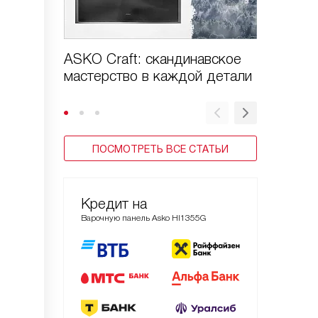
ASKO Craft: скандинавское
ASKO E
мастерство в каждой детали
природ
вашей 
ПОСМОТРЕТЬ ВСЕ СТАТЬИ
Кредит на
Варочную панель Asko HI1355G