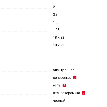
2
3.7
1.85
1.85
18 х 22
18 х 22
электронное
сенсорные
есть
стеклокерамика
черный