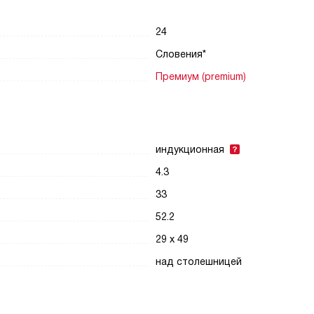
24
Словения*
Премиум (premium)
индукционная
4.3
33
52.2
29 х 49
над столешницей