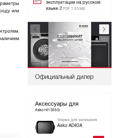
эксплуатации на русском
араметры
языке 2
PDF, 1.53 MB
роду или
нтролем.
наличием
Официальный дилер
Проф
Аксессуары для
Asko HI1355G
Форма для запекания
Нак
яки
Asko AD82A
As