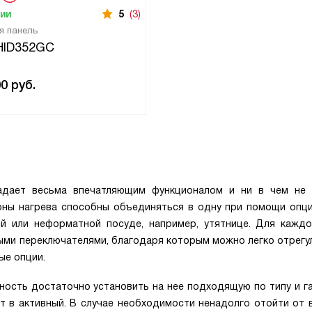
чии
5
(3)
я панель
HID352GC
00
руб.
адает весьма впечатляющим функционалом и ни в чем не 
ны нагрева способны объединяться в одну при помощи опции
 или неформатной посуде, например, утятнице. Для каждо
ыми переключателями, благодаря которым можно легко отрегу
ые опции.
ность достаточно установить на нее подходящую по типу и г
 в активный. В случае необходимости ненадолго отойти от 