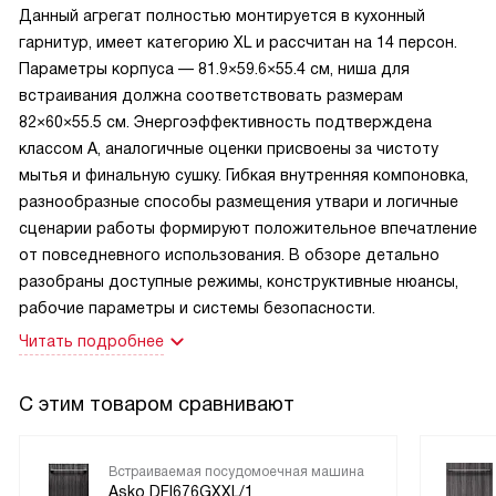
Данный агрегат полностью монтируется в кухонный
Важно для меня было чувство защищённости — есть
гарнитур, имеет категорию XL и рассчитан на 14 персон.
блокировка от детей и защита от протечек, поэтому
Параметры корпуса — 81.9×59.6×55.4 см, ниша для
меньше переживаний, когда дом заполняется гостями.
встраивания должна соответствовать размерам
Лоток для столовых приборов и дополнительные
82×60×55.5 см. Энергоэффективность подтверждена
фиксаторы для бокалов удобны, а функция
классом A, аналогичные оценки присвоены за чистоту
автоматического открывания дверцы облегчает сушку.
мытья и финальную сушку. Гибкая внутренняя компоновка,
Экономия по воде и электроэнергии заметна по счёту, это
разнообразные способы размещения утвари и логичные
тоже приятно.
сценарии работы формируют положительное впечатление
от повседневного использования. В обзоре детально
В итоге техника реально упрощает бытовые заботы и
разобраны доступные режимы, конструктивные нюансы,
даёт свободу времени для семьи и хобби. Я доволен
рабочие параметры и системы безопасности.
покупкой.
Читать подробнее
С этим товаром сравнивают
Встраиваемая посудомоечная машина
Asko DFI676GXXL/1