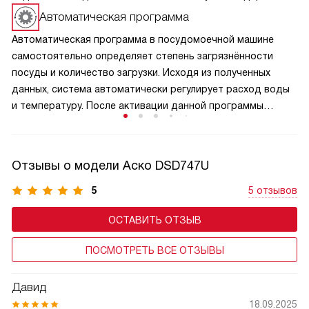
нагрузки, перепады температуры и воздействие влаги, что
Автоматическая программа
способствует стабильной работе на протяжении
Автоматическая программа в посудомоечной машине
длительного времени и сохраняет качество всех
самостоятельно определяет степень загрязнённости
внутренних компонентов.
посуды и количество загрузки. Исходя из полученных
данных, система автоматически регулирует расход воды
и температуру. После активации данной программы
необходимо её использовать пять раз, чтобы техника
полностью адаптировалась и обеспечила качественный
результат.
Отзывы о модели Аско DSD747U
5
5 отзывов
ОСТАВИТЬ ОТЗЫВ
ПОСМОТРЕТЬ ВСЕ ОТЗЫВЫ
Давид
18.09.2025