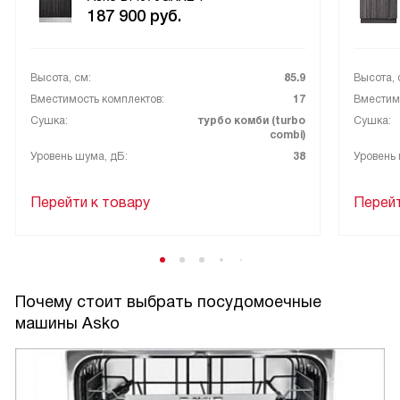
187 900
руб.
Высота, см:
85.9
Высота, 
Вместимость комплектов:
17
Вместимо
Сушка:
турбо комби (turbo
Сушка:
combi)
Уровень шума, дБ:
38
Уровень 
Перейти к товару
Перейт
Почему стоит выбрать посудомоечные
машины Asko