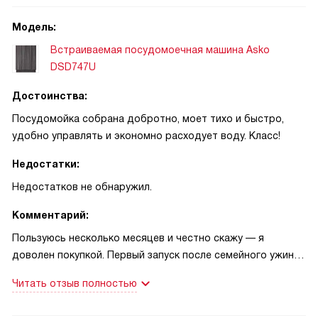
Модель:
Встраиваемая посудомоечная машина Asko
DSD747U
Достоинства:
Посудомойка собрана добротно, моет тихо и быстро,
удобно управлять и экономно расходует воду. Класс!
Недостатки:
Недостатков не обнаружил.
Комментарий:
Пользуюсь несколько месяцев и честно скажу — я
доволен покупкой. Первый запуск после семейного ужина
запомнился: поставил полный набор тарелок и кастрюль,
Читать отзыв полностью
включил отложенный старт и ушёл по делам. Когда
вернулся вечером, всё было вымыто аккуратно и почти