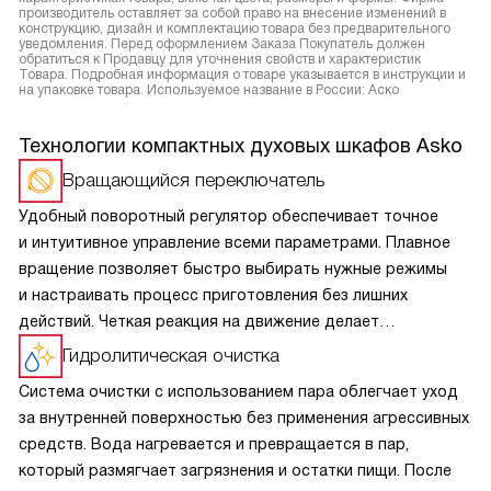
производитель оставляет за собой право на внесение изменений в
конструкцию, дизайн и комплектацию товара без предварительного
уведомления. Перед оформлением Заказа Покупатель должен
обратиться к Продавцу для уточнения свойств и характеристик
Товара. Подробная информация о товаре указывается в инструкции и
на упаковке товара. Используемое название в России: Аско
Технологии компактных духовых шкафов Asko
Вращающийся переключатель
Удобный поворотный регулятор обеспечивает точное
и интуитивное управление всеми параметрами. Плавное
вращение позволяет быстро выбирать нужные режимы
и настраивать процесс приготовления без лишних
действий. Четкая реакция на движение делает
использование комфортным, а продуманная эргономика
Гидролитическая очистка
снижает нагрузку при частом использовании. Такое
Система очистки с использованием пара облегчает уход
решение сочетает практичность, надежность
за внутренней поверхностью без применения агрессивных
и современный подход к управлению техникой.
средств. Вода нагревается и превращается в пар,
который размягчает загрязнения и остатки пищи. После