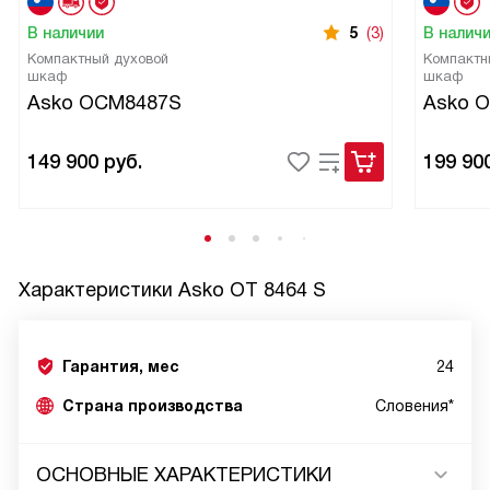
В наличии
5
(3)
В налич
Компактный духовой
Компактн
шкаф
шкаф
Asko OCM8487S
Asko 
149 900
руб.
199 90
Характеристики
Asko OT 8464 S
Гарантия, мес
24
Страна производства
Словения*
ОСНОВНЫЕ ХАРАКТЕРИСТИКИ