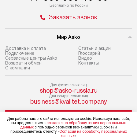
не предусмотрена. Доставка
обеспечивают п
Бесплатно по России
в Санкт-Петербург и другие
и эффективную 
Заказать звонок
регионы осуществляется через
техники, предо
транспортную компанию. После
ошибки и прежд
100% предоплаты мы бесплатно
Готовые коммун
Мир Asko
доставляем заказ
предполагают, в
до представительства
Доставка и оплата
Статьи и акции
от категории, на
Подключение
Глоссарий
транспортной компании в г. Москва.
Сервисные центры Asko
Видео
установленной р
Пожалуйста, уточняйте условия
Возврат и обмен
Контакты
к воде, крана и 
О компании
доставки у менеджера при
слива. Стандарт
оформлении заказа.
включает в себя:
Для физических лиц
В оговоренный день служба
транспортировоч
shop@asko-russia.ru
доставки доставит упакованный
разблокировку п
Для юридических лиц
business@kvalitet.company
прибор до двери или прихожей.
соединение отде
Если необходимо переместить
монтаж техники 
НАПИСАТЬ РУКОВОДСТВУ
прибор до места установки,
на место с пров
Для работы нашего сайта используются cookie. Используя наш сайт,
вы предоставляете
согласие на обработку ваших персональных
пожалуйста, предварительно
подключение к 
данных
с помощью сервисов веб-аналитики (Cookie) и
Политика конфиденциальности
присоединяетесь к тексту «
Согласия на обработку персональных
уточните это с менеджером.
коммуникациям, 
данных
»