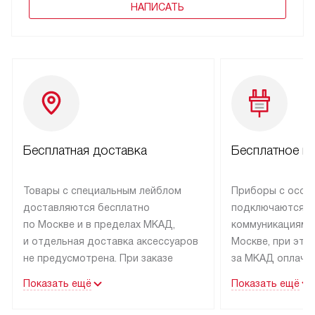
НАПИСАТЬ
Бесплатная доставка
Бесплатное п
Товары с специальным лейблом
Приборы с особ
доставляются бесплатно
подключаются к
по Москве и в пределах МКАД,
коммуникациям 
и отдельная доставка аксессуаров
Москве, при это
не предусмотрена. При заказе
за МКАД оплачив
бытовой техники от Asko,
Специалисты сер
Показать ещё
Показать ещё
рекомендуем обсудить
партнера заним
с менеджером удобное время
подключением б