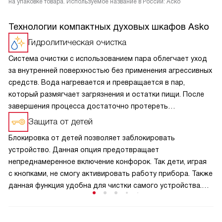
на упаковке товара. Используемое название в России: Аско
Технологии компактных духовых шкафов Asko
Гидролитическая очистка
Система очистки с использованием пара облегчает уход
за внутренней поверхностью без применения агрессивных
средств. Вода нагревается и превращается в пар,
который размягчает загрязнения и остатки пищи. После
завершения процесса достаточно протереть
поверхность мягкой тканью. Такой способ позволяет
Защита от детей
поддерживать чистоту с минимальными усилиями
Блокировка от детей позволяет заблокировать
и сохраняет аккуратный внешний вид камеры
устройство. Данная опция предотвращает
на протяжении длительного времени.
непреднамеренное включение конфорок. Так дети, играя
с кнопками, не смогу активировать работу прибора. Также
данная функция удобна для чистки самого устройства.
Включается и выключается блокировка при помощи
специальной кнопки.