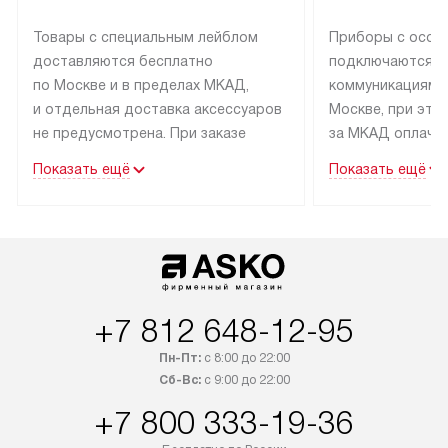
Товары с специальным лейблом
Приборы с особ
доставляются бесплатно
подключаются к
по Москве и в пределах МКАД,
коммуникациям 
и отдельная доставка аксессуаров
Москве, при это
не предусмотрена. При заказе
за МКАД оплачив
бытовой техники от Asko,
Специалисты сер
Показать ещё
Показать ещё
рекомендуем обсудить
партнера заним
с менеджером удобное время
подключением б
доставки и способ оплаты. Товары
Asko. Установка
со статусом «В наличии» могут
техники осущест
быть отправлены покупателю
за отдельную пла
в течение трех дней. Если вам
и дополнительны
+7 812 648-12-95
интересен товар «Под заказ»,
по монтажу опла
обсудите возможность его
прайсу. Сервис 
Пн-Пт:
с 8:00 до 22:00
приобретения с менеджером сайта.
гарантию 1 год 
Сб-Вс:
с 9:00 до 22:00
Товары с специальным лейблом
работы и испол
+7 800 333-19-36
доставляются бесплатно
материалы. Про
по Москве в пределах МКАД,
установление, п