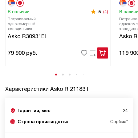
В наличии
5
(4)
В налич
Встраиваемый
Встраива
однокамерный
однокаме
холодильник
холодиль
Asko R30931EI
Asko R
79 900
руб.
119 90
Характеристики
Asko R 21183 I
Гарантия, мес
24
Страна производства
Сербия*