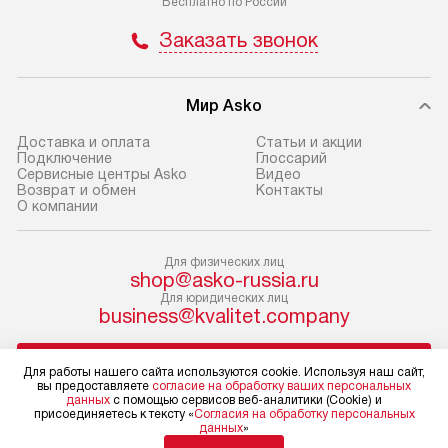
Бесплатно по России
и отдельная доставка аксессуаров
и регулярное об
Заказать звонок
не предусмотрена. Доставка
обеспечивают п
в Санкт-Петербург и другие
и эффективную 
регионы осуществляется через
техники, предо
Мир Asko
транспортную компанию. После
ошибки и прежд
100% предоплаты мы бесплатно
Доставка и оплата
Статьи и акции
Готовые коммун
Подключение
Глоссарий
доставляем заказ
Сервисные центры Asko
Видео
предполагают, в
до представительства
Возврат и обмен
Контакты
от категории, на
О компании
транспортной компании в г. Москва.
установленной р
Пожалуйста, уточняйте условия
к воде, крана и 
доставки у менеджера при
Для физических лиц
слива. Стандарт
shop@asko-russia.ru
оформлении заказа.
Для юридических лиц
включает в себя:
business@kvalitet.company
В оговоренный день служба
транспортировоч
доставки доставит упакованный
разблокировку п
НАПИСАТЬ РУКОВОДСТВУ
прибор до двери или прихожей.
соединение отде
Для работы нашего сайта используются cookie. Используя наш сайт,
вы предоставляете
согласие на обработку ваших персональных
Если необходимо переместить
монтаж техники 
данных
с помощью сервисов веб-аналитики (Cookie) и
Политика конфиденциальности
присоединяетесь к тексту «
Согласия на обработку персональных
прибор до места установки,
на место с пров
данных
»
Условия продажи
пожалуйста, предварительно
подключение к 