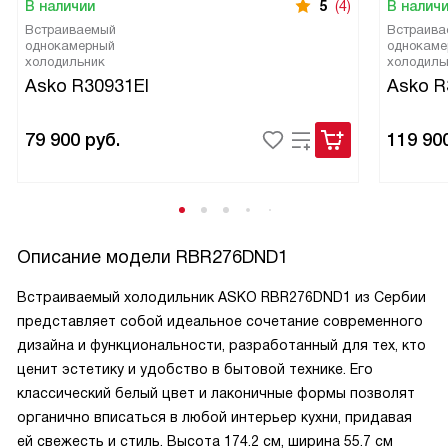
В наличии
5
(4)
В налич
Встраиваемый
Встраива
однокамерный
однокаме
холодильник
холодиль
Asko R30931EI
Asko R
79 900
руб.
119 90
Описание модели
RBR276DND1
Встраиваемый холодильник ASKO RBR276DND1 из Сербии
представляет собой идеальное сочетание современного
дизайна и функциональности, разработанный для тех, кто
ценит эстетику и удобство в бытовой технике. Его
классический белый цвет и лаконичные формы позволят
органично вписаться в любой интерьер кухни, придавая
ей свежесть и стиль. Высота 174.2 см, ширина 55.7 см