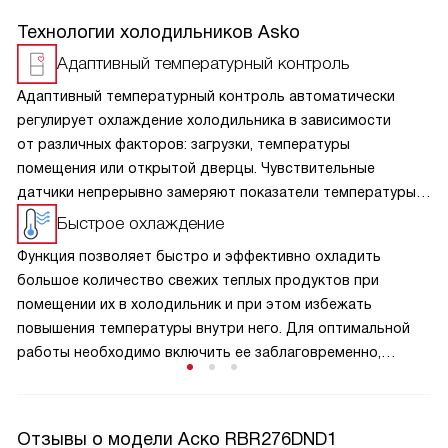
Технологии холодильников Asko
Адаптивный температурный контроль
Адаптивный температурный контроль автоматически
регулирует охлаждение холодильника в зависимости
от различных факторов: загрузки, температуры
помещения или открытой дверцы. Чувствительные
датчики непрерывно замеряют показатели температуры
внутри камеры и анализируют данные. На их основе
Быстрое охлаждение
система решает, какое количество холода должно быть
Функция позволяет быстро и эффективно охладить
произведено для поддержания идеального
большое количество свежих теплых продуктов при
микроклимата.
помещении их в холодильник и при этом избежать
повышения температуры внутри него. Для оптимальной
работы необходимо включить ее заблаговременно,
например, перед походом в магазин. Спустя 12 часов
непрерывной работы опция автоматически отключается.
Отзывы о модели Аско RBR276DND1