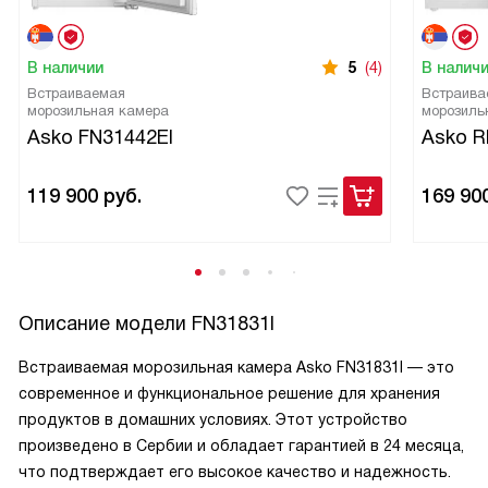
В наличии
5
(4)
В налич
Встраиваемая
Встраива
морозильная камера
морозиль
Asko FN31442EI
Asko 
119 900
руб.
169 90
Описание модели
FN31831I
Встраиваемая морозильная камера Asko FN31831I — это
современное и функциональное решение для хранения
продуктов в домашних условиях. Этот устройство
произведено в Сербии и обладает гарантией в 24 месяца,
что подтверждает его высокое качество и надежность.