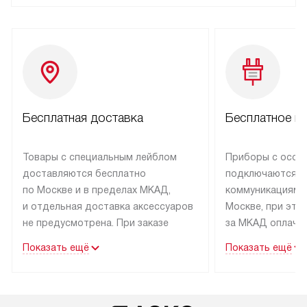
Бесплатная доставка
Бесплатное п
Товары с специальным лейблом
Приборы с особ
доставляются бесплатно
подключаются к
по Москве и в пределах МКАД,
коммуникациям 
и отдельная доставка аксессуаров
Москве, при это
не предусмотрена. При заказе
за МКАД оплачив
бытовой техники от Asko,
Специалисты сер
Показать ещё
Показать ещё
рекомендуем обсудить
партнера заним
с менеджером удобное время
подключением б
доставки и способ оплаты. Товары
Asko. Установка
со статусом «В наличии» могут
техники осущест