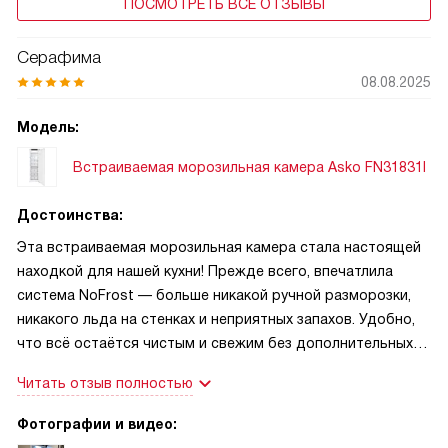
ПОСМОТРЕТЬ ВСЕ ОТЗЫВЫ
Серафима
08.08.2025
Модель:
Встраиваемая морозильная камера Asko FN31831I
Достоинства:
Эта встраиваемая морозильная камера стала настоящей
находкой для нашей кухни! Прежде всего, впечатлила
система NoFrost — больше никакой ручной разморозки,
никакого льда на стенках и неприятных запахов. Удобно,
что всё остаётся чистым и свежим без дополнительных
усилий. Очень радует наличие режима Fast Freeze: когда
Читать отзыв полностью
нужно быстро заморозить свежие ягоды или мясо после
удачной покупки — он справляется идеально. Объём в 235
Фотографии и видео:
литров оказался как раз тем, что нужно для семьи из трёх