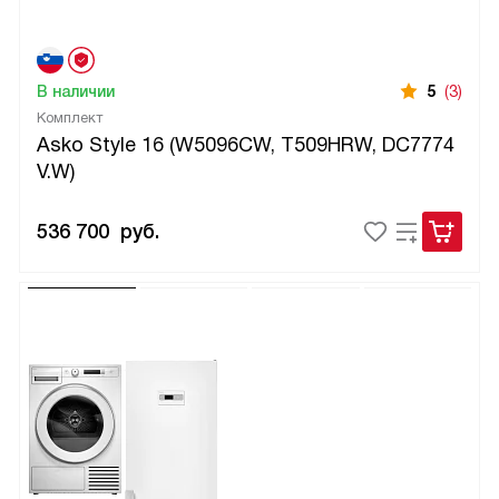
В наличии
5
(3)
Комплект
Asko Style 16 (W5096CW, T509HRW, DC7774
V.W)
536 700
руб.