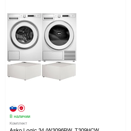
В наличии
Комплект
Asko Logic 34 (W3096RW, T309HCW,