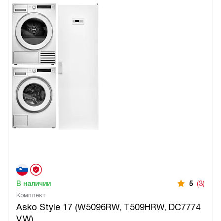
В наличии
5
(3)
Комплект
Asko Style 17 (W5096RW, T509HRW, DC7774
V.W)