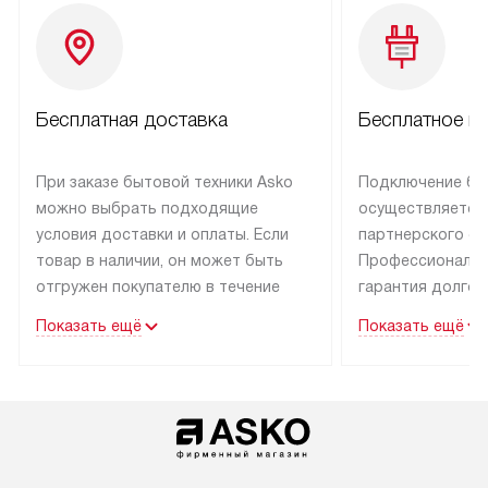
Бесплатная доставка
Бесплатное п
При заказе бытовой техники Asko
Подключение бы
можно выбрать подходящие
осуществляется
условия доставки и оплаты. Если
партнерского се
товар в наличии, он может быть
Профессиональн
отгружен покупателю в течение
гарантия долгой
трех дней.
эксплуатации тех
Показать ещё
Показать ещё
Техника со специальным лейблом
В Москве и Санк
доставляется бесплатно
техника со спец
по Москве. Выезд за МКАД
подключается б
оплачивается дополнительно.
мастера за МКА
Возможна доставка товаров
за дополнительн
по России.