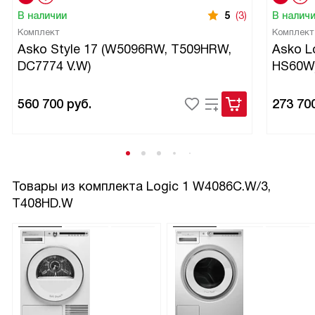
В наличии
5
(3)
В налич
Комплект
Комплект
Asko Style 17 (W5096RW, T509HRW,
Asko L
DC7774 V.W)
HS60W
560 700
руб.
273 70
Товары из комплекта
Logic 1 W4086C.W/3,
T408HD.W