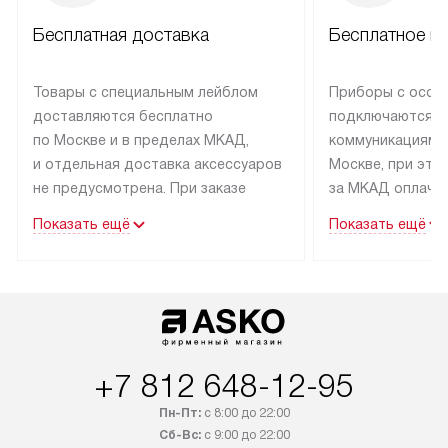
Бесплатная доставка
Бесплатное п
Товары с специальным лейблом
Приборы с особ
доставляются бесплатно
подключаются к
по Москве и в пределах МКАД,
коммуникациям 
и отдельная доставка аксессуаров
Москве, при это
не предусмотрена. При заказе
за МКАД оплачив
бытовой техники от Asko,
Специалисты сер
Показать ещё
Показать ещё
рекомендуем обсудить
партнера заним
с менеджером удобное время
подключением б
доставки и способ оплаты. Товары
Asko. Установка
со статусом «В наличии» могут
техники осущест
быть отправлены покупателю
за отдельную пла
в течение трех дней. Если вам
и дополнительны
+7 812 648-12-95
интересен товар «Под заказ»,
по монтажу опла
обсудите возможность его
прайсу. Сервис 
Пн-Пт:
с 8:00 до 22:00
приобретения с менеджером сайта.
гарантию 1 год 
Сб-Вс:
с 9:00 до 22:00