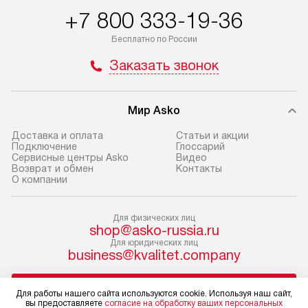
Товары с специальным лейблом
работы и испол
+7 800 333-19-36
доставляются бесплатно
материалы. Про
по Москве в пределах МКАД,
установление, п
Бесплатно по России
и отдельная доставка аксессуаров
и регулярное об
Заказать звонок
не предусмотрена. Доставка
обеспечивают п
в Санкт-Петербург и другие
и эффективную 
регионы осуществляется через
техники, предо
Мир Asko
транспортную компанию. После
ошибки и прежд
100% предоплаты мы бесплатно
Доставка и оплата
Статьи и акции
Готовые коммун
Подключение
Глоссарий
доставляем заказ
Сервисные центры Asko
Видео
предполагают, в
до представительства
Возврат и обмен
Контакты
от категории, на
О компании
транспортной компании в г. Москва.
установленной р
Пожалуйста, уточняйте условия
к воде, крана и 
доставки у менеджера при
Для физических лиц
слива. Стандарт
shop@asko-russia.ru
оформлении заказа.
Для юридических лиц
включает в себя:
business@kvalitet.company
В оговоренный день служба
транспортировоч
доставки доставит упакованный
разблокировку п
НАПИСАТЬ РУКОВОДСТВУ
прибор до двери или прихожей.
соединение отде
Для работы нашего сайта используются cookie. Используя наш сайт,
вы предоставляете
согласие на обработку ваших персональных