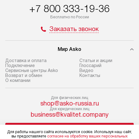
Товары с специальным лейблом
работы и испол
+7 800 333-19-36
доставляются бесплатно
материалы. Про
по Москве в пределах МКАД,
установление, п
Бесплатно по России
и отдельная доставка аксессуаров
и регулярное об
Заказать звонок
не предусмотрена. Доставка
обеспечивают п
в Санкт-Петербург и другие
и эффективную 
регионы осуществляется через
техники, предо
Мир Asko
транспортную компанию. После
ошибки и прежд
100% предоплаты мы бесплатно
Доставка и оплата
Статьи и акции
Готовые коммун
Подключение
Глоссарий
доставляем заказ
Сервисные центры Asko
Видео
предполагают, в
до представительства
Возврат и обмен
Контакты
от категории, на
О компании
транспортной компании в г. Москва.
установленной р
Пожалуйста, уточняйте условия
к воде, крана и 
доставки у менеджера при
Для физических лиц
слива. Стандарт
shop@asko-russia.ru
оформлении заказа.
Для юридических лиц
включает в себя:
business@kvalitet.company
В оговоренный день служба
транспортировоч
доставки доставит упакованный
разблокировку п
НАПИСАТЬ РУКОВОДСТВУ
прибор до двери или прихожей.
соединение отде
Для работы нашего сайта используются cookie. Используя наш сайт,
вы предоставляете
согласие на обработку ваших персональных