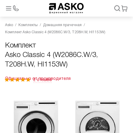
Asko
Комплекты
Домашняя прачечная
Комплект Asko Classic 4 (W2086C.W/3, T208H.W, HI1153W)
Комплект
Asko Classic 4 (W2086C.W/3,
T208H.W, HI1153W)
Официально от производителя
2 отзыва