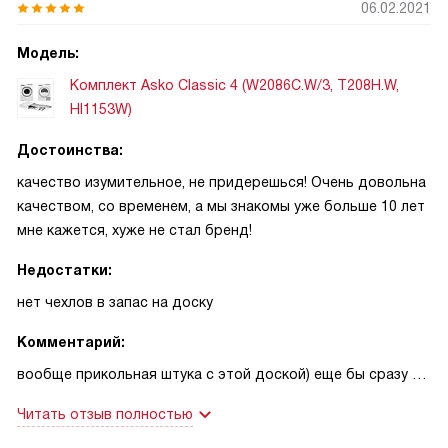
06.02.2021
Модель:
Комплект Asko Classic 4 (W2086C.W/3, T208H.W,
HI1153W)
Достоинства:
качество изумительное, не придерешься! Очень довольна
качеством, со временем, а мы знакомы уже больше 10 лет
мне кажется, хуже не стал бренд!
Недостатки:
нет чехлов в запас на доску
Комментарий:
вообще прикольная штука с этой доской) еще бы сразу с
утюгом, который можно спрятать) впечатления крайне
Читать отзыв полностью
положительные, особенно впечатление от быстрой
доставки. Технику мы знаем давно, уверены в ней на 100%,