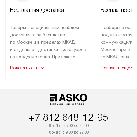
Бесплатная доставка
Бесплатное п
Товары с специальным лейблом
Приборы с особ
доставляются бесплатно
подключаются к
по Москве и в пределах МКАД,
коммуникациям 
и отдельная доставка аксессуаров
Москве, при это
не предусмотрена. При заказе
за МКАД оплачив
бытовой техники от Asko,
Специалисты сер
Показать ещё
Показать ещё
рекомендуем обсудить
партнера заним
с менеджером удобное время
подключением б
доставки и способ оплаты. Товары
Asko. Установка
со статусом «В наличии» могут
техники осущест
быть отправлены покупателю
за отдельную пла
в течение трех дней. Если вам
и дополнительны
+7 812 648-12-95
интересен товар «Под заказ»,
по монтажу опла
обсудите возможность его
прайсу. Сервис 
Пн-Пт:
с 8:00 до 22:00
приобретения с менеджером сайта.
гарантию 1 год 
Сб-Вс:
с 9:00 до 22:00