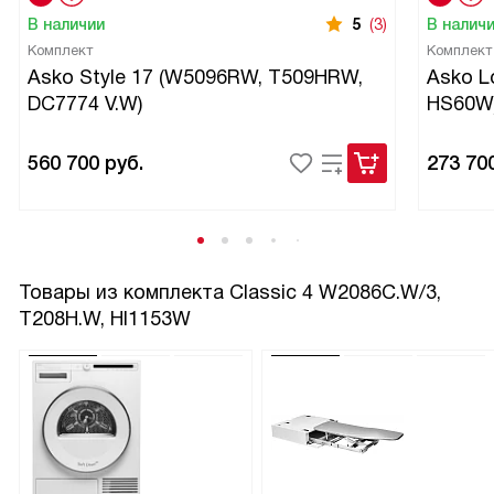
В наличии
5
(3)
В налич
Комплект
Комплект
Asko Style 17 (W5096RW, T509HRW,
Asko L
DC7774 V.W)
HS60W
560 700
руб.
273 70
Товары из комплекта
Classic 4 W2086C.W/3,
T208H.W, HI1153W