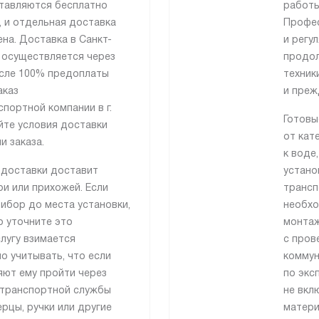
тавляются бесплатно
работы
 и отдельная доставка
Профес
на. Доставка в Санкт-
и регу
 осуществляется через
продол
сле 100% предоплаты
техник
аказ
и преж
портной компании в г.
Готовы
йте условия доставки
от кат
 заказа.
к воде
 доставки доставит
устано
и или прихожей. Если
трансп
ибор до места установки,
необхо
о уточните это
монтаж
лугу взимается
с пров
о учитывать, что если
коммун
яют ему пройти через
по экс
 транспортной службы
не вкл
рцы, ручки или другие
матери