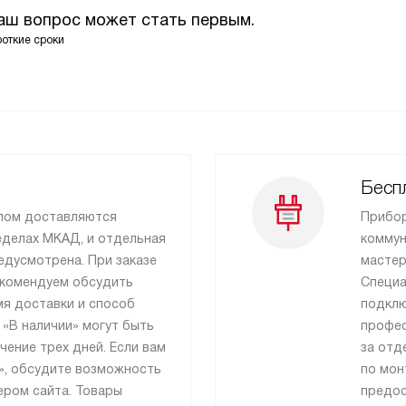
Ваш вопрос может стать первым.
роткие сроки
Бесп
лом доставляются
Прибор
еделах МКАД, и отдельная
коммун
едусмотрена. При заказе
мастер
екомендуем обсудить
Специа
я доставки и способ
подклю
 «В наличии» могут быть
профес
чение трех дней. Если вам
за отд
», обсудите возможность
по мон
ером сайта. Товары
предос