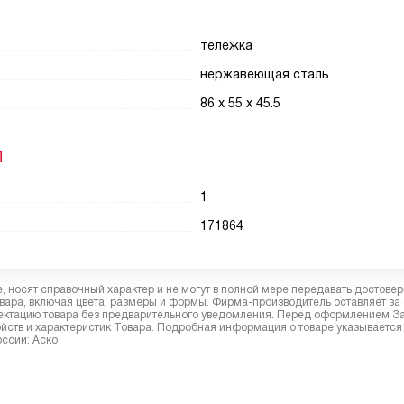
тележка
нержавеющая сталь
86 х 55 х 45.5
И
1
171864
 носят справочный характер и не могут в полной мере передавать достове
вара, включая цвета, размеры и формы. Фирма-производитель оставляет за
лектацию товара без предварительного уведомления. Перед оформлением З
йств и характеристик Товара. Подробная информация о товаре указывается
оссии: Аско