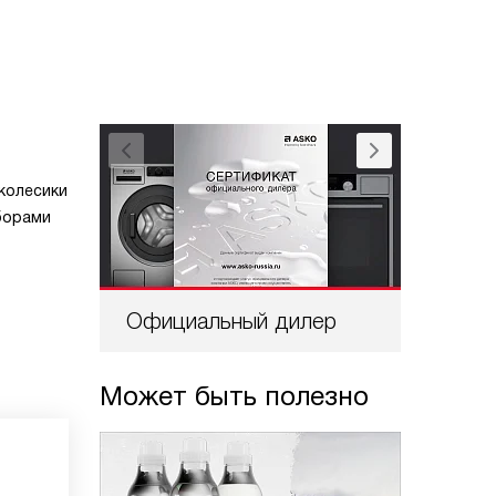
колесики
борами
Официальный дилер
Проф
Может быть полезно