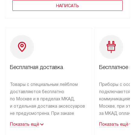
НАПИСАТЬ
Бесплатная доставка
Бесплатное п
Товары с специальным лейблом
Приборы с особ
доставляются бесплатно
подключаются к
по Москве и в пределах МКАД,
коммуникациям 
и отдельная доставка аксессуаров
Москве, при это
не предусмотрена. При заказе
за МКАД оплачив
бытовой техники от Asko,
Специалисты сер
Показать ещё
Показать ещё
рекомендуем обсудить
партнера заним
с менеджером удобное время
подключением б